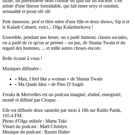
rafale, un phénomène beau comme un split sur un tracteur. Une
artiste d'une finesse formidable, qui fait rimer sexy et ouististi,
sensualité et prout olé olé.
Pole danseuse, prof et fière mère d'une fille et deux shows, Sip it et
le Kalash Cabaret, voici... Olga Kalashnekova !
Ensemble, pendant une heure, on a parlé humour, classes sociales,
on a parlé de ce qu'on se permet – ou pas, de Shania Twain et du
regard des hommes, ... et mille autres choses encore.
Belle écoute à vous !
Musiques diffusées :
« Man, I feel like a woman » de Shania Twain
« Ma Quale Idea » de Pino D'Angiò
Freaks & Merveilles est un podcast imaginé, réalisé, enregistré,
monté et diffusé par Croque.
Elle est diffusée deux samedis par mois à 18h sur Radio Panik,
105.4 FM.
Photo d'Olga utilisée : Marta Tuki
Visuel du podcast : Maël Christyn
Musique du podcast : Baxter Halter