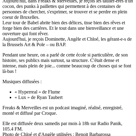
Aujourd'hui, dans Freaks & Merveilles, je reçois les taulier-ères d'un
cocon, des punks à paillettes qui permettent à des centaines de
personnes de chercher, s'exprimer, se trouver et se perdre en plein
coeur de Bruxelles.
Leur tour de Babel abrite bien des délices, tisse bien des rêves et
forge bien des carrières. Et le tout dans une bienveillance et une
ouverture qui font rêver.
Aujourd'hui, je reçois Dominette, Angèle et Chloé, les gérant-e-s de
la Brussels Art & Pole – ou BAP.
Pendant une heure, on a parlé de cette école si particulière, de son
histoire, ses publics mais surtout, sa structure. C'était dense et
intense, mais plein de joie... comme beaucoup de choses qui se font
là-bas !
Musiques diffusées :
« Hyperreal » de Flume
« Lux » de Ryan Taubert
Freaks & Merveilles est un podcast imaginé, réalisé, enregistré,
monté et diffusé par Croque.
Elle est diffusée deux samedis par mois à 18h sur Radio Panik,
105.4 FM.
Photo de Chloé et d'Angèle utilisées : Benoit Barbarossa