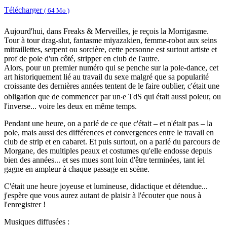
Télécharger
( 64 Mo )
Aujourd'hui, dans Freaks & Merveilles, je reçois la Morrigasme.
Tour à tour drag-slut, fantasme miyazakien, femme-robot aux seins
mitraillettes, serpent ou sorcière, cette personne est surtout artiste et
prof de pole d'un côté, stripper en club de l'autre.
Alors, pour un premier numéro qui se penche sur la pole-dance, cet
art historiquement lié au travail du sexe malgré que sa popularité
croissante des dernières années tentent de le faire oublier, c'était une
obligation que de commencer par un‧e TdS qui était aussi poleur, ou
l'inverse... voire les deux en même temps.
Pendant une heure, on a parlé de ce que c'était – et n'était pas – la
pole, mais aussi des différences et convergences entre le travail en
club de strip et en cabaret. Et puis surtout, on a parlé du parcours de
Morgane, des multiples peaux et costumes qu'elle endosse depuis
bien des années... et ses mues sont loin d'être terminées, tant iel
gagne en ampleur à chaque passage en scène.
C'était une heure joyeuse et lumineuse, didactique et détendue...
j'espère que vous aurez autant de plaisir à l'écouter que nous à
l'enregistrer !
Musiques diffusées :