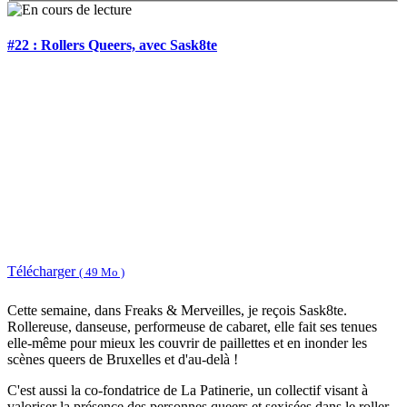
#22 : Rollers Queers, avec Sask8te
Télécharger
( 49 Mo )
Cette semaine, dans Freaks & Merveilles, je reçois Sask8te.
Rollereuse, danseuse, performeuse de cabaret, elle fait ses tenues
elle-même pour mieux les couvrir de paillettes et en inonder les
scènes queers de Bruxelles et d'au-delà !
C'est aussi la co-fondatrice de La Patinerie, un collectif visant à
valoriser la présence des personnes queers et sexisées dans le roller,