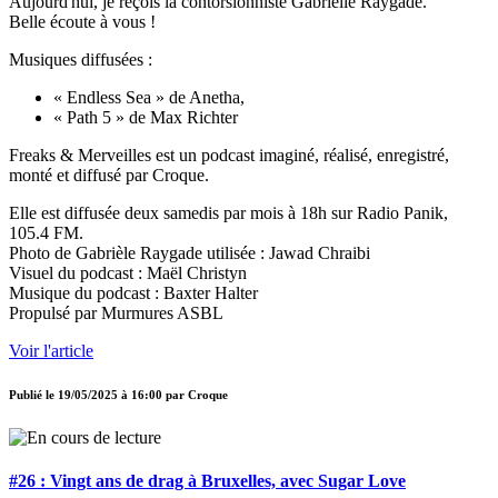
Aujourd'hui, je reçois la contorsionniste Gabrielle Raygade.
Belle écoute à vous !
Musiques diffusées :
« Endless Sea » de Anetha,
« Path 5 » de Max Richter
Freaks & Merveilles est un podcast imaginé, réalisé, enregistré,
monté et diffusé par Croque.
Elle est diffusée deux samedis par mois à 18h sur Radio Panik,
105.4 FM.
Photo de Gabrièle Raygade utilisée : Jawad Chraibi
Visuel du podcast : Maël Christyn
Musique du podcast : Baxter Halter
Propulsé par Murmures ASBL
Voir l'article
Publié le
19/05/2025 à 16:00
par
Croque
#26 : Vingt ans de drag à Bruxelles, avec Sugar Love