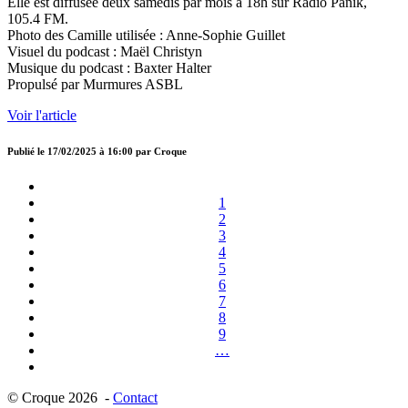
Elle est diffusée deux samedis par mois à 18h sur Radio Panik,
105.4 FM.
Photo des Camille utilisée : Anne-Sophie Guillet
Visuel du podcast : Maël Christyn
Musique du podcast : Baxter Halter
Propulsé par Murmures ASBL
Voir l'article
Publié le
17/02/2025 à 16:00
par
Croque
1
2
3
4
5
6
7
8
9
…
© Croque 2026 -
Contact