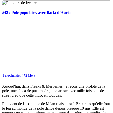
#42 : Pole populaire, avec Ilaria d’Auria
Télécharger
( 72 Mo )
Aujoud'hui, dans Freaks & Merveilles, je reçois une prolote de la
pole, une chica de puta madre, une artiste avec mille fois plus de
street-cred que cette intro, en tout cas.
Elle vient de la banlieue de Milan mais c’est à Bruxelles qu’elle fout
le feu au monde de la pole dance depuis presque 10 ans. Elle est
partout : en copet, en show, mais surtout dans plusieurs studios de