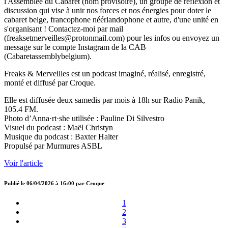
l'Assemblée du Cabaret (nom provisoire), un groupe de réflexion et
discussion qui vise à unir nos forces et nos énergies pour doter le
cabaret belge, francophone néérlandophone et autre, d'une unité en
s'organisant ! Contactez-moi par mail
(freaksetmerveilles@protonmail.com) pour les infos ou envoyez un
message sur le compte Instagram de la CAB
(Cabaretassemblybelgium).
Freaks & Merveilles est un podcast imaginé, réalisé, enregistré,
monté et diffusé par Croque.
Elle est diffusée deux samedis par mois à 18h sur Radio Panik,
105.4 FM.
Photo d’Anna·rt·she utilisée : Pauline Di Silvestro
Visuel du podcast : Maël Christyn
Musique du podcast : Baxter Halter
Propulsé par Murmures ASBL
Voir l'article
Publié le
06/04/2026 à 16:00
par
Croque
1
2
3