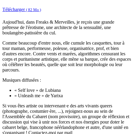
Télécharger
( 82 Mo )
Aujoud'hui, dans Freaks & Merveilles, je reçois une grande
prêtresse de l'érotisme, une architecte de la sensualité, une
boulangère-patissière du cul.
Comme beaucoup d'entre nous, elle cumule les casquettes, tour à
tour maman, performeuse, poleuse, organisatrice, prof, et bien
d'autres encore. Contre vents et marées, algorithmes censurant les
corps et puritanisme artistique, elle mène sa barque, crée des espaces
où célébrer les beautés, quelle que soit leur morphologie ou leur
parcours.
Musiques diffusées :
« Self love » de Lubiana
« Unleash me » de Yarixa
Si vous êtes artiste ou intervenant·e des arts vivants queers
(photographe, costumier·ère, ...), rejoignez-nous au sein de
l'Assemblée du Cabaret (nom provisoire), un groupe de réflexion et
discussion qui vise à unir nos forces et nos énergies pour doter le
cabaret belge, francophone néérlandophone et autre, d'une unité en
s'organisant ! Contactez-moi par mail