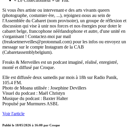
« Le Collectionneur » de Yoa.
Si vous êtes artiste ou intervenant·e des arts vivants queers
(photographe, costumier·ère, ...), rejoignez-nous au sein de
l'Assemblée du Cabaret (nom provisoire), un groupe de réflexion et
discussion qui vise à unir nos forces et nos énergies pour doter le
cabaret belge, francophone néérlandophone et autre, d'une unité en
s'organisant ! Contactez-moi par mail
(freaksetmerveilles@protonmail.com) pour les infos ou envoyez un
message sur le compte Instagram de la CAB
(Cabaretassemblybelgium).
Freaks & Merveilles est un podcast imaginé, réalisé, enregistré,
monté et diffusé par Croque.
Elle est diffusée deux samedis par mois à 18h sur Radio Panik,
105.4 FM.
Photo de Moana utilisée : Josephine Devillers
Visuel du podcast : Maël Christyn
Musique du podcast : Baxter Halter
Propulsé par Murmures ASBL
Voir l'article
Publié le
18/05/2026 à 16:00
par
Croque