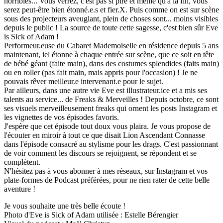
horribles... Vous verrez, c'est pas si pire et même qu'à la fin, vous
serez peut-être bien étonné.e.s et fier.X. Puis comme on est sur scène
sous des projecteurs aveuglant, plein de choses sont... moins visibles
depuis le public ! La source de toute cette sagesse, c'est bien sûr Eve
is Sick of Adam !
Performeur.euse du Cabaret Mademoiselle en résidence depuis 5 ans
maintenant, iel étonne à chaque entrée sur scène, que ce soit en tête
de bébé géant (faite main), dans des costumes splendides (faits main)
ou en roller (pas fait main, mais appris pour l'occasion) ! Je ne
pouvais rêver meilleur.e intervenant.e pour le sujet.
Par ailleurs, dans une autre vie Eve est illustrateur.ice et a mis ses
talents au service... de Freaks & Merveilles ! Depuis octobre, ce sont
ses visuels merveilleusement freaks qui ornent les posts Instagram et
les vignettes de vos épisodes favoris.
J'espère que cet épisode tout doux vous plaira. Je vous propose de
l'écouter en miroir à tout ce que disait Lion Ascendant Connasse
dans l'épisode consacré au stylisme pour les drags. C'est passionnant
de voir comment les discours se rejoignent, se répondent et se
complètent.
N'hésitez pas à vous abonner à mes réseaux, sur Instagram et vos
plate-formes de Podcast préférées, pour ne rien rater de cette belle
aventure !
Je vous souhaite une très belle écoute !
Photo d'Eve is Sick of Adam utilisée : Estelle Bérengier