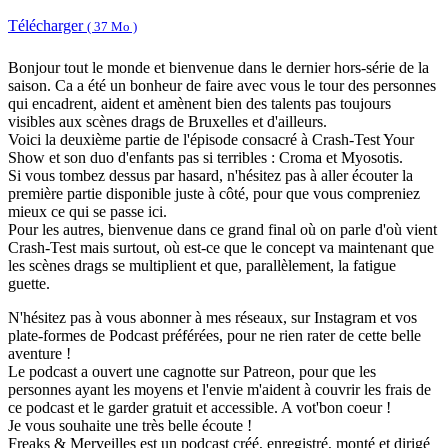
Télécharger
( 37 Mo )
Bonjour tout le monde et bienvenue dans le dernier hors-série de la
saison. Ca a été un bonheur de faire avec vous le tour des personnes
qui encadrent, aident et amènent bien des talents pas toujours
visibles aux scènes drags de Bruxelles et d'ailleurs.
Voici la deuxième partie de l'épisode consacré à Crash-Test Your
Show et son duo d'enfants pas si terribles : Croma et Myosotis.
Si vous tombez dessus par hasard, n'hésitez pas à aller écouter la
première partie disponible juste à côté, pour que vous compreniez
mieux ce qui se passe ici.
Pour les autres, bienvenue dans ce grand final où on parle d'où vient
Crash-Test mais surtout, où est-ce que le concept va maintenant que
les scènes drags se multiplient et que, parallèlement, la fatigue
guette.
N'hésitez pas à vous abonner à mes réseaux, sur Instagram et vos
plate-formes de Podcast préférées, pour ne rien rater de cette belle
aventure !
Le podcast a ouvert une cagnotte sur Patreon, pour que les
personnes ayant les moyens et l'envie m'aident à couvrir les frais de
ce podcast et le garder gratuit et accessible. A vot'bon coeur !
Je vous souhaite une très belle écoute !
Freaks & Merveilles est un podcast créé, enregistré, monté et dirigé