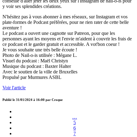
conseille d'aller jeter les deux yeux sur l'Instagram de nail-o-is pour
y voir ses splendides créations.
N'hésitez pas à vous abonner à mes réseaux, sur Instagram et vos
plate-formes de Podcast préférées, pour ne rien rater de cette belle
aventure !
Le podcast a ouvert une cagnotte sur Patreon, pour que les
personnes ayant les moyens et l'envie m'aident à couvrir les frais de
ce podcast et le garder gratuit et accessible. A vot'bon coeur !
Je vous souhaite une très belle écoute !
Photo de Nail-o-is utilisée : Mégane L.
Visuel du podcast : Maël Christyn
Musique du podcast : Baxter Halter
Avec le soutien de la ville de Bruxelles
Propulsé par Murmures ASBL
Voir l'article
Publié le
31/01/2024 à 16:00
par
Croque
…
5
6
7