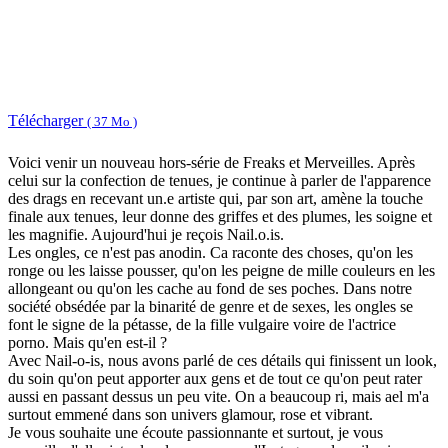
Télécharger
( 37 Mo )
Voici venir un nouveau hors-série de Freaks et Merveilles. Après
celui sur la confection de tenues, je continue à parler de l'apparence
des drags en recevant un.e artiste qui, par son art, amène la touche
finale aux tenues, leur donne des griffes et des plumes, les soigne et
les magnifie. Aujourd'hui je reçois Nail.o.is.
Les ongles, ce n'est pas anodin. Ca raconte des choses, qu'on les
ronge ou les laisse pousser, qu'on les peigne de mille couleurs en les
allongeant ou qu'on les cache au fond de ses poches. Dans notre
société obsédée par la binarité de genre et de sexes, les ongles se
font le signe de la pétasse, de la fille vulgaire voire de l'actrice
porno. Mais qu'en est-il ?
Avec Nail-o-is, nous avons parlé de ces détails qui finissent un look,
du soin qu'on peut apporter aux gens et de tout ce qu'on peut rater
aussi en passant dessus un peu vite. On a beaucoup ri, mais ael m'a
surtout emmené dans son univers glamour, rose et vibrant.
Je vous souhaite une écoute passionnante et surtout, je vous