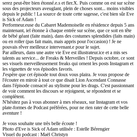
serez peut-être bien étonné.e.s et fier.X. Puis comme on est sur scène
sous des projecteurs aveuglant, plein de choses sont... moins visibles
depuis le public ! La source de toute cette sagesse, c'est bien sûr Eve
is Sick of Adam !
Performeur.euse du Cabaret Mademoiselle en résidence depuis 5 ans
maintenant, iel étonne à chaque entrée sur scène, que ce soit en tête
de bébé géant (faite main), dans des costumes splendides (faits main)
ou en roller (pas fait main, mais appris pour l'occasion) ! Je ne
pouvais rêver meilleur.e intervenant.e pour le sujet.
Par ailleurs, dans une autre vie Eve est illustrateur.ice et a mis ses
talents au service... de Freaks & Merveilles ! Depuis octobre, ce sont
ses visuels merveilleusement freaks qui ornent les posts Instagram et
les vignettes de vos épisodes favoris.
J'espère que cet épisode tout doux vous plaira. Je vous propose de
l'écouter en miroir à tout ce que disait Lion Ascendant Connasse
dans l'épisode consacré au stylisme pour les drags. C'est passionnant
de voir comment les discours se rejoignent, se répondent et se
complètent.
N'hésitez pas à vous abonner à mes réseaux, sur Instagram et vos
plate-formes de Podcast préférées, pour ne rien rater de cette belle
aventure !
Je vous souhaite une très belle écoute !
Photo d'Eve is Sick of Adam utilisée : Estelle Bérengier
Visuel du podcast : Maël Christyn