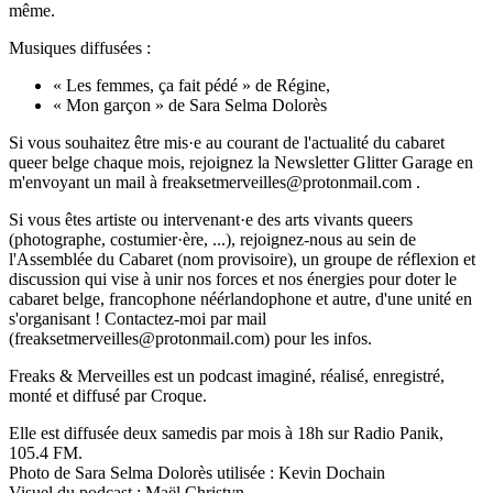
même.
Musiques diffusées :
« Les femmes, ça fait pédé » de Régine,
« Mon garçon » de Sara Selma Dolorès
Si vous souhaitez être mis·e au courant de l'actualité du cabaret
queer belge chaque mois, rejoignez la Newsletter Glitter Garage en
m'envoyant un mail à freaksetmerveilles@protonmail.com .
Si vous êtes artiste ou intervenant·e des arts vivants queers
(photographe, costumier·ère, ...), rejoignez-nous au sein de
l'Assemblée du Cabaret (nom provisoire), un groupe de réflexion et
discussion qui vise à unir nos forces et nos énergies pour doter le
cabaret belge, francophone néérlandophone et autre, d'une unité en
s'organisant ! Contactez-moi par mail
(freaksetmerveilles@protonmail.com) pour les infos.
Freaks & Merveilles est un podcast imaginé, réalisé, enregistré,
monté et diffusé par Croque.
Elle est diffusée deux samedis par mois à 18h sur Radio Panik,
105.4 FM.
Photo de Sara Selma Dolorès utilisée : Kevin Dochain
Visuel du podcast : Maël Christyn