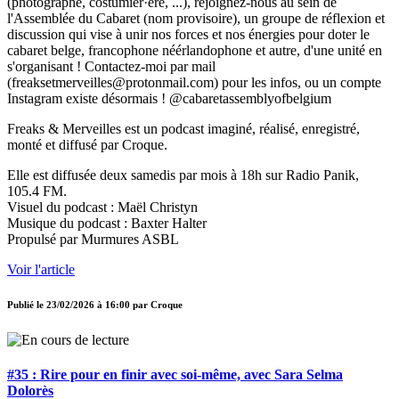
(photographe, costumier·ère, ...), rejoignez-nous au sein de
l'Assemblée du Cabaret (nom provisoire), un groupe de réflexion et
discussion qui vise à unir nos forces et nos énergies pour doter le
cabaret belge, francophone néérlandophone et autre, d'une unité en
s'organisant ! Contactez-moi par mail
(freaksetmerveilles@protonmail.com) pour les infos, ou un compte
Instagram existe désormais ! @cabaretassemblyofbelgium
Freaks & Merveilles est un podcast imaginé, réalisé, enregistré,
monté et diffusé par Croque.
Elle est diffusée deux samedis par mois à 18h sur Radio Panik,
105.4 FM.
Visuel du podcast : Maël Christyn
Musique du podcast : Baxter Halter
Propulsé par Murmures ASBL
Voir l'article
Publié le
23/02/2026 à 16:00
par
Croque
#35 : Rire pour en finir avec soi-même, avec Sara Selma
Dolorès