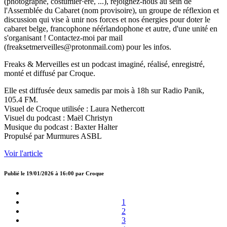
(photographe, costumier·ère, ...), rejoignez-nous au sein de
l'Assemblée du Cabaret (nom provisoire), un groupe de réflexion et
discussion qui vise à unir nos forces et nos énergies pour doter le
cabaret belge, francophone néérlandophone et autre, d'une unité en
s'organisant ! Contactez-moi par mail
(freaksetmerveilles@protonmail.com) pour les infos.
Freaks & Merveilles est un podcast imaginé, réalisé, enregistré,
monté et diffusé par Croque.
Elle est diffusée deux samedis par mois à 18h sur Radio Panik,
105.4 FM.
Visuel de Croque utilisée : Laura Nethercott
Visuel du podcast : Maël Christyn
Musique du podcast : Baxter Halter
Propulsé par Murmures ASBL
Voir l'article
Publié le
19/01/2026 à 16:00
par
Croque
1
2
3