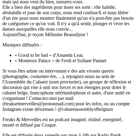
mais qui nous veut du bien, rassurez-vous.
Elle a bien des ingrédients pour tisser ses sorts : elle habille,
déshabille et joue de son corps, nous rend confuseX et nous libère
d'un rire pour nous montrer finalement qu'on n'a peut-être pas besoin
de catégoriser ce qu'on voit. Il n'y a qu'à sentir, plonger et vivre les
danses auxquelles elle nous convie...
Aujourd'hui, je reçois Mélusine Beauséjour !
Musiques diffusées :
« Good to be bad » d'Amanda Lear,
« Montreux Palace » de Ferdi et Sofiane Pamart
Si vous êtes artiste ou intervenant·e des arts vivants queers
(photographe, costumier·ère, ...), rejoignez-nous au sein de
l'Assemblée du Cabaret (nom provisoire), un groupe de réflexion et
discussion qui vise à unir nos forces et nos énergies pour doter le
cabaret belge, francophone néérlandophone et autre, d'une unité en
s'organisant ! Contactez-moi par mail
(freaksetmerveilles@protonmail.com) pour les infos, ou un compte
Instagram existe désormais ! @cabaretassemblyofbelgium
Freaks & Merveilles est un podcast imaginé, réalisé, enregistré,
monté et diffusé par Croque.
Elle est diffusée deux samedis par mois à 18h sur Radio Panik,