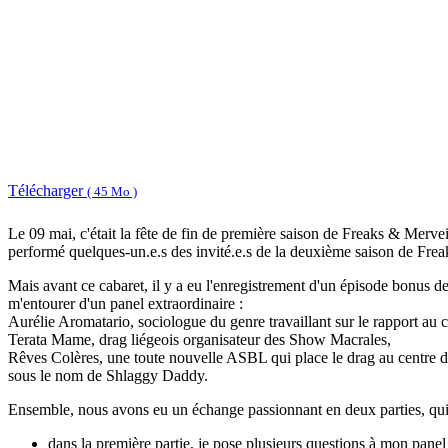
Télécharger
( 45 Mo )
Le 09 mai, c'était la fête de fin de première saison de Freaks & Merve
performé quelques-un.e.s des invité.e.s de la deuxième saison de Freaks
Mais avant ce cabaret, il y a eu l'enregistrement d'un épisode bonus de 
m'entourer d'un panel extraordinaire :
Aurélie Aromatario, sociologue du genre travaillant sur le rapport au co
Terata Mame, drag liégeois organisateur des Show Macrales,
Rêves Colères, une toute nouvelle ASBL qui place le drag au centre d
sous le nom de Shlaggy Daddy.
Ensemble, nous avons eu un échange passionnant en deux parties, qui a
dans la première partie, je pose plusieurs questions à mon panel 