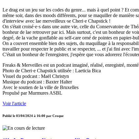
Le drag est un jeu sur les codes du genre... mais à quel point ? Et co
même soir, dans des moods différents, pour se maquiller de manière sa
d'interview avec lae merveilleux·se Cheri·e Chapstick !
On s'était croisé·e·s dans une autre vie, celle du Conservatoire de Théâ
bonheur de lae retrouver par ici. Mais surtout, c'est un bonheur de vo
degré, de la vache gonflable au self-care orné de pointes en papier-bul
On a couvert ensemble bien des sujets, du maquillage à la responsabili
travailler pour respecter le public et se respecter, ... et j'ai fini avec l'im
C'était un bonheur de l'enregistrer, j'espère que vous adorerez l'écouter
Freaks & Merveilles est un podcast imaginé, réalisé, enregistré, monté
Photo de Cheri·e Chapstick utilisée : Laeticia Bica
Visuel du podcast : Maël Christyn
Musique du podcast : Baxter Halter
Avec le soutien de la ville de Bruxelles
Propulsé par Murmures ASBL
Voir l'article
Publié le
03/04/2024 à 16:00
par
Croque