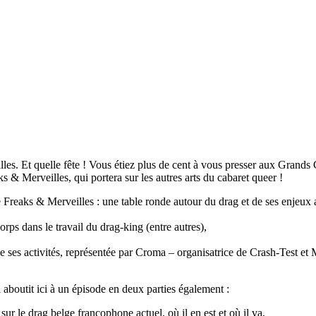
illes. Et quelle fête ! Vous étiez plus de cent à vous presser aux Grands
 & Merveilles, qui portera sur les autres arts du cabaret queer !
Freaks & Merveilles : une table ronde autour du drag et de ses enjeux act
rps dans le travail du drag-king (entre autres),
e ses activités, représentée par Croma – organisatrice de Crash-Test e
boutit ici à un épisode en deux parties également :
sur le drag belge francophone actuel, où il en est et où il va,