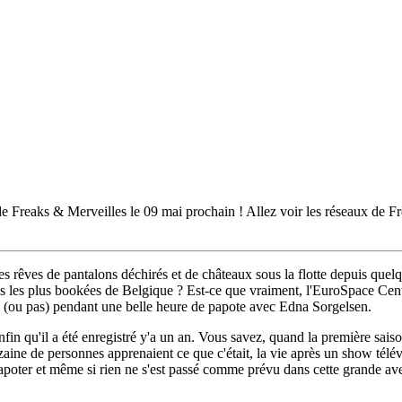
n de Freaks & Merveilles le 09 mai prochain ! Allez voir les réseaux de 
s rêves de pantalons déchirés et de châteaux sous la flotte depuis que
rags les plus bookées de Belgique ? Est-ce que vraiment, l'EuroSpace Cent
.s (ou pas) pendant une belle heure de papote avec Edna Sorgelsen.
nfin qu'il a été enregistré y'a un an. Vous savez, quand la première sai
ine de personnes apprenaient ce que c'était, la vie après un show télévi
poter et même si rien ne s'est passé comme prévu dans cette grande aventu