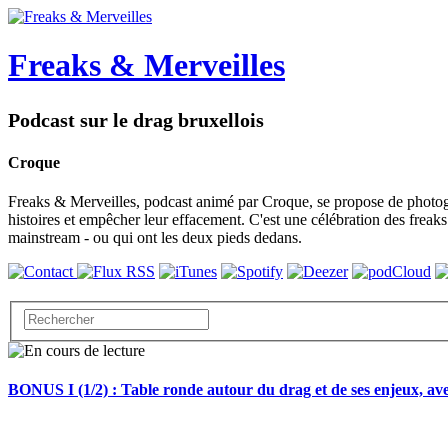
Freaks & Merveilles
Podcast sur le drag bruxellois
Croque
Freaks & Merveilles, podcast animé par Croque, se propose de photogra
histoires et empêcher leur effacement. C'est une célébration des freaks e
mainstream - ou qui ont les deux pieds dedans.
BONUS I (1/2) : Table ronde autour du drag et de ses enjeux, a