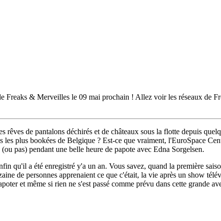
n de Freaks & Merveilles le 09 mai prochain ! Allez voir les réseaux de 
s rêves de pantalons déchirés et de châteaux sous la flotte depuis que
rags les plus bookées de Belgique ? Est-ce que vraiment, l'EuroSpace Cent
.s (ou pas) pendant une belle heure de papote avec Edna Sorgelsen.
nfin qu'il a été enregistré y'a un an. Vous savez, quand la première sai
ine de personnes apprenaient ce que c'était, la vie après un show télévi
poter et même si rien ne s'est passé comme prévu dans cette grande aventu