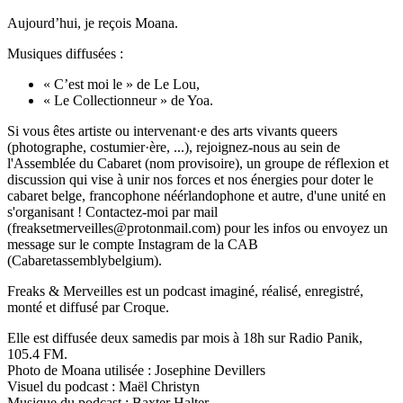
Aujourd’hui, je reçois Moana.
Musiques diffusées :
« C’est moi le » de Le Lou,
« Le Collectionneur » de Yoa.
Si vous êtes artiste ou intervenant·e des arts vivants queers
(photographe, costumier·ère, ...), rejoignez-nous au sein de
l'Assemblée du Cabaret (nom provisoire), un groupe de réflexion et
discussion qui vise à unir nos forces et nos énergies pour doter le
cabaret belge, francophone néérlandophone et autre, d'une unité en
s'organisant ! Contactez-moi par mail
(freaksetmerveilles@protonmail.com) pour les infos ou envoyez un
message sur le compte Instagram de la CAB
(Cabaretassemblybelgium).
Freaks & Merveilles est un podcast imaginé, réalisé, enregistré,
monté et diffusé par Croque.
Elle est diffusée deux samedis par mois à 18h sur Radio Panik,
105.4 FM.
Photo de Moana utilisée : Josephine Devillers
Visuel du podcast : Maël Christyn
Musique du podcast : Baxter Halter