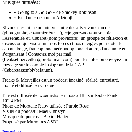
Musiques diffusées :
« Going to a Go Go » de Smokey Robinson,
« Kehlani » de Jordan Adetunji
Si vous êtes artiste ou intervenant·e des arts vivants queers
(photographe, costumier·ère, ...), rejoignez-nous au sein de
l'Assemblée du Cabaret (nom provisoire), un groupe de réflexion et
discussion qui vise à unir nos forces et nos énergies pour doter le
cabaret belge, francophone néérlandophone et autre, d'une unité en
s'organisant ! Contactez-moi par mail
(freaksetmerveilles@protonmail.com) pour les infos ou envoyez un
message sur le compte Instagram de la CAB
(Cabaretassemblybelgium).
Freaks & Merveilles est un podcast imaginé, réalisé, enregistré,
monté et diffusé par Croque.
Elle est diffusée deux samedis par mois à 18h sur Radio Panik,
105.4 FM.
Photo de Morgane Ruby utilisée : Purple Rose
Visuel du podcast : Maël Christyn
Musique du podcast : Baxter Halter
Propulsé par Murmures ASBL
Permalien