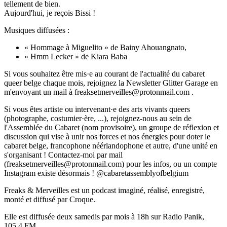
tellement de bien.
Aujourd'hui, je reçois Bissi !
Musiques diffusées :
« Hommage à Miguelito » de Bainy Ahouangnato,
« Hmm Lecker » de Kiara Baba
Si vous souhaitez être mis·e au courant de l'actualité du cabaret
queer belge chaque mois, rejoignez la Newsletter Glitter Garage en
m'envoyant un mail à freaksetmerveilles@protonmail.com .
Si vous êtes artiste ou intervenant·e des arts vivants queers
(photographe, costumier·ère, ...), rejoignez-nous au sein de
l'Assemblée du Cabaret (nom provisoire), un groupe de réflexion et
discussion qui vise à unir nos forces et nos énergies pour doter le
cabaret belge, francophone néérlandophone et autre, d'une unité en
s'organisant ! Contactez-moi par mail
(freaksetmerveilles@protonmail.com) pour les infos, ou un compte
Instagram existe désormais ! @cabaretassemblyofbelgium
Freaks & Merveilles est un podcast imaginé, réalisé, enregistré,
monté et diffusé par Croque.
Elle est diffusée deux samedis par mois à 18h sur Radio Panik,
105.4 FM.