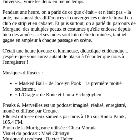
l'inverse... voire les deux en même temps.
Pendant une heure, on a parlé de ce que c'était – et n'était pas – la
pole, mais aussi des différences et convergences entre le travail en
club de strip et en cabaret. Et puis surtout, on a parlé du parcours de
Morgane, des multiples peaux et costumes qu'elle endosse depuis
bien des années... et ses mues sont loin d'être terminées, tant iel
gagne en ampleur à chaque passage en scène.
C'était une heure joyeuse et lumineuse, didactique et détendue...
j'espère que vous aurez autant de plaisir à l'écouter que nous à
l'enregistrer !
Musiques diffusées :
« Masked Ball » de Jocelyn Pook – la première moitié
seulement,
« L'Orage » de Rone et Laura Etchegoyhen
Freaks & Merveilles est un podcast imaginé, réalisé, enregistré,
monté et diffusé par Croque.
Elle est diffusée deux samedis par mois à 18h sur Radio Panik,
105.4 FM.
Photo de la Morrigasme utilisée : Chica Morada
Visuel du podcast : Maël Christyn
Musique du podcast : Baxter Halter