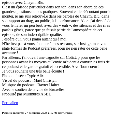
épisode avec Chaymi Blu.
C'est un épisode particulier dans son ton, dans son abord de ces
grandes questions de nos pratiques. Souvent en le réécoutant pour le
monter, je me suis retrouvé.e dans les paroles de Chaymi Blu, dans
son rapport au drag, au public, à la performance. Alors j'ai décidé de
vous le livrer un peu brut, avec des « euh », des silences et des rires
parfois gênés, parce que ça faisait partie de l'atmosphère de cet
épisode, de son indescriptible qualité.
J'espère qu'il vous plaira autant qu'à moi.
N'hésitez pas à vous abonner à mes réseaux, sur Instagram et vos
plate-formes de Podcast préférées, pour ne rien rater de cette belle
aventure !
Par ailleurs, j'ai ouvert une cagnotte sur CotizUp pour que les
personnes ayant les moyens et l'envie m'aident à couvrir les frais de
ce podcast et le garder gratuit et accessible. A vot'bon coeur !
Je vous souhaite une très belle écoute !
Photo utilisée : Typic Alix
Visuel du podcast : Maël Christyn
Musique du podcast : Baxter Halter
Avec le soutien de la ville de Bruxelles
Propulsé par Murmures ASBL
Permalien
Publié le
mercredi 27 décembre 2023 à 12:00
par Croque